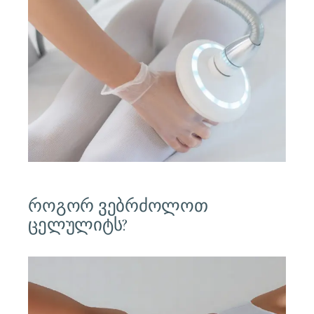
ᲡᲔᲥᲢᲔᲛᲑᲔᲠᲘ 16, 2024
როგორ ვებრძოლოთ
ცელულიტს?