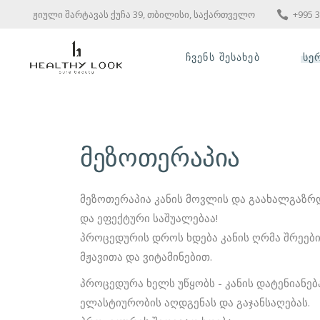
ჟიული შარტავას ქუჩა 39, თბილისი, საქართველო
+995 3
ᲩᲕᲔᲜᲡ ᲨᲔᲡᲐᲮᲔᲑ
ᲡᲔ
ᲙᲝ
LP
მეზოთერაპია
ᲐᲞ
ᲙᲝ
მეზოთერაპია კანის მოვლის და გაახალგაზრ
ᲘᲜ
ᲙᲝ
და ეფექტური საშუალებაა!
ᲓᲔ
პროცედურის დროს ხდება კანის ღრმა შრეებ
მჟავითა და ვიტამინებით.
ND
ᲢᲐ
პროცედურა ხელს უწყობს - კანის დატენიანება
ᲞᲠ
ელასტიურობის აღდგენას და გაჯანსაღებას.
PL