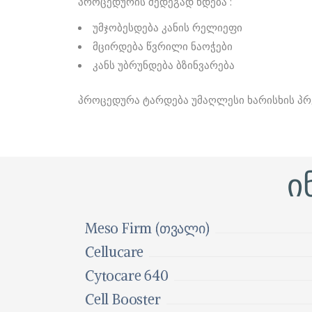
პროცედურის შედეგად ხდება :
ᲞᲚ
უმჯობესდება კანის რელიეფი
ᲡᲞ
მცირდება წვრილი ნაოჭები
DE
კანს უბრუნდება ბზინვარება
DE
ᲚᲐ
პროცედურა ტარდება უმაღლესი ხარისხის პრ
ᲔᲚ
ᲔᲜ
ᲜᲣ
ი
Meso Firm (თვალი)
Cellucare
Cytocare 640
Cell Booster