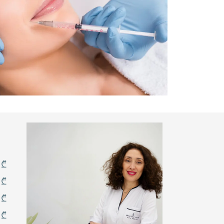
ᲞᲠᲝᲪᲔᲓᲣᲠᲔᲑᲘᲡ
ᲯᲐᲓᲝᲡᲜᲣᲠᲘ ᲔᲤᲔᲥᲢᲘ
ᲗᲥᲕᲔᲜᲘ ᲙᲐᲜᲘᲡ
ᲡᲘᲯᲐᲜᲡᲐᲦᲘᲡᲗᲕᲘᲡ
ᲞᲚᲐᲖᲛᲐᲟᲘ -
ᲞᲠᲝᲪᲔᲓᲣᲠᲔᲑᲘ
ᲥᲘᲠᲣᲠᲒᲘᲣᲚᲘ ᲩᲐᲠᲔᲕᲘᲡ
ᲒᲐᲠᲔᲨᲔ
LPG - ᲠᲔᲕᲝᲚᲣᲪᲘᲣᲠᲘ
ᲛᲔᲗᲝᲓᲘ ᲡᲮᲔᲣᲚᲘᲡ
ᲘᲓᲔᲐᲚᲣᲠᲘ
ᲤᲝᲠᲛᲔᲑᲘᲡᲗᲕᲘᲡ
ᲐᲜᲢᲘᲝᲥᲡᲘᲓᲐᲜᲢᲣᲠᲘ
ᲞᲠᲝᲪᲔᲓᲣᲠᲐ - ᲗᲥᲕᲔᲜᲘ
ᲒᲐᲜᲡᲐᲙᲣᲗᲠᲔᲑᲣᲚᲘ
ᲡᲘᲚᲐᲛᲐᲖᲘᲡᲐ ᲓᲐ
ᲯᲐᲜᲛᲠᲗᲔᲚᲝᲑᲘᲡ
 ₾
ᲡᲐᲘᲓᲣᲛᲚᲝ
 ₾
TCA ᲞᲘᲚᲘᲜᲒᲘ
ᲧᲕᲔᲚᲐᲤᲔᲠᲘ, ᲠᲐᲪ ᲣᲜᲓᲐ
 ₾
ᲘᲪᲝᲓᲔᲗ ᲐᲛ ᲣᲜᲘᲙᲐᲚᲣᲠᲘ
ᲓᲐ ᲔᲤᲔᲥᲢᲣᲠᲘ
 ₾
ᲞᲠᲝᲪᲔᲓᲣᲠᲘᲡ ᲨᲔᲡᲐᲮᲔᲑ