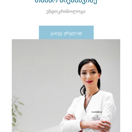
ენდოკრინოლოგი
ᲒᲐᲘᲒᲔ ᲕᲠᲪᲚᲐᲓ