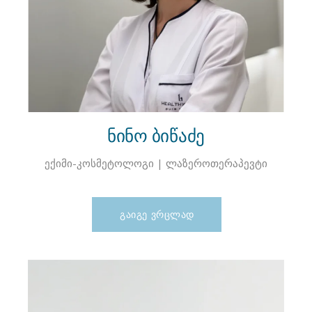
ნინო ბიწაძე
ექიმი-კოსმეტოლოგი | ლაზეროთერაპევტი
ᲒᲐᲘᲒᲔ ᲕᲠᲪᲚᲐᲓ