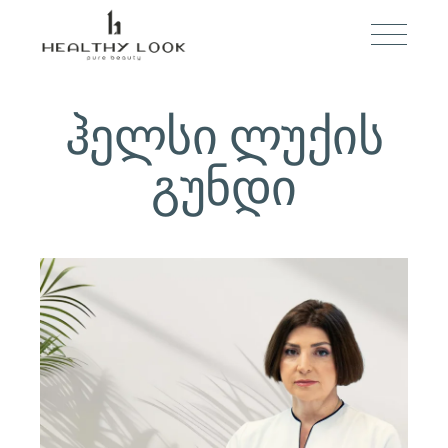
ჰელსი ლუქის
გუნდი