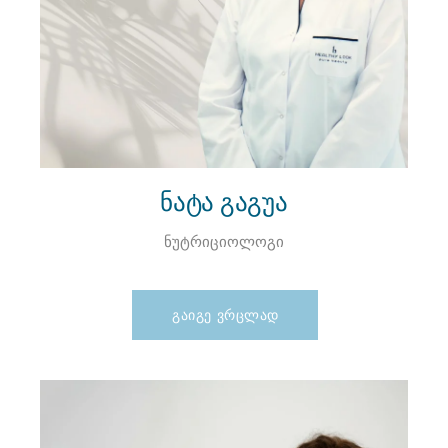
ნატა გაგუა
ნუტრიციოლოგი
ᲒᲐᲘᲒᲔ ᲕᲠᲪᲚᲐᲓ