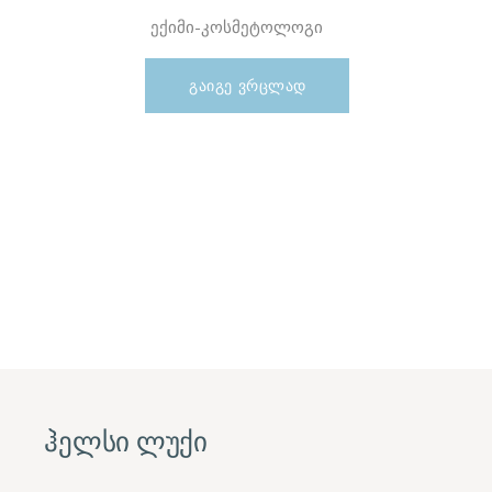
ექიმი-კოსმეტოლოგი
ᲒᲐᲘᲒᲔ ᲕᲠᲪᲚᲐᲓ
ჰელსი ლუქი