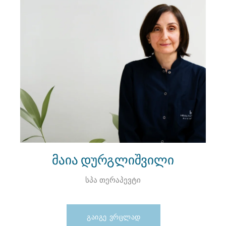
მაია დურგლიშვილი
სპა თერაპევტი
ᲒᲐᲘᲒᲔ ᲕᲠᲪᲚᲐᲓ