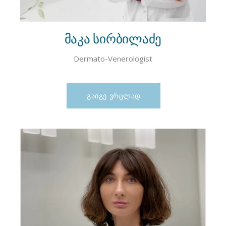
მაკა სირბილაძე
Dermato-Venerologist
ᲒᲐᲘᲒᲔ ᲕᲠᲪᲚᲐᲓ