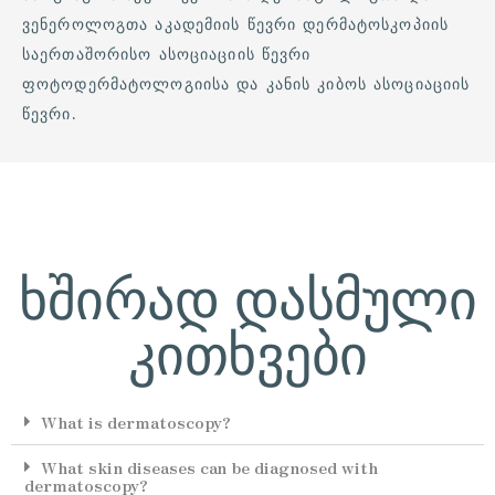
ᲕᲔᲜᲔᲠᲝᲚᲝᲒᲗᲐ ᲐᲙᲐᲓᲔᲛᲘᲘᲡ ᲬᲔᲕᲠᲘ ᲓᲔᲠᲛᲐᲢᲝᲡᲙᲝᲞᲘᲘᲡ
ᲡᲐᲔᲠᲗᲐᲨᲝᲠᲘᲡᲝ ᲐᲡᲝᲪᲘᲐᲪᲘᲘᲡ ᲬᲔᲕᲠᲘ
ᲤᲝᲢᲝᲓᲔᲠᲛᲐᲢᲝᲚᲝᲒᲘᲘᲡᲐ ᲓᲐ ᲙᲐᲜᲘᲡ ᲙᲘᲑᲝᲡ ᲐᲡᲝᲪᲘᲐᲪᲘᲘᲡ
ᲬᲔᲕᲠᲘ.
ხშირად დასმული
კითხვები
What is dermatoscopy?
What skin diseases can be diagnosed with
dermatoscopy?