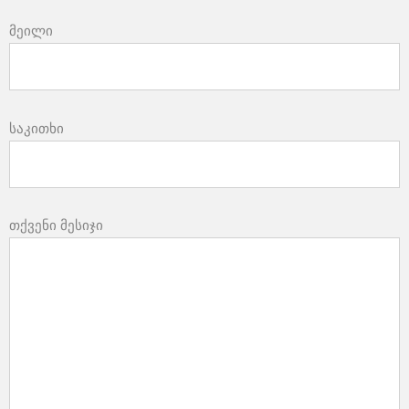
მეილი
საკითხი
თქვენი მესიჯი