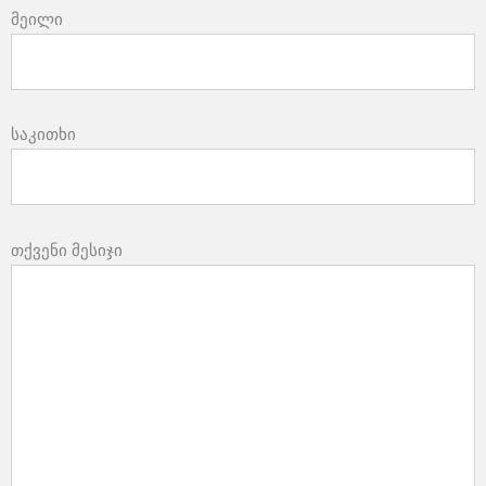
მეილი
საკითხი
თქვენი მესიჯი