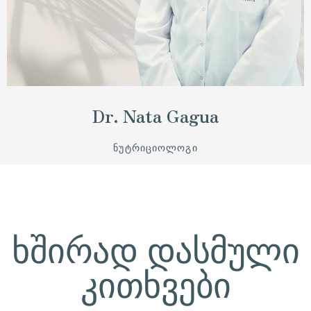
Dr. Nata Gagua
ᲜᲣᲢᲠᲘᲪᲘᲝᲚᲝᲒᲘ
ხშირად დასმული
კითხვები